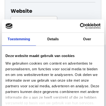
Website
Bezoek website
Toestemming
Details
Over
Deze website maakt gebruik van cookies
Bekijk ook eens
We gebruiken cookies om content en advertenties te
personaliseren, om functies voor social media te bieden
Ontdek de rest van de regio! Bekijk de andere
en om ons websiteverkeer te analyseren. Ook delen we
websites om te zien wat deze prachtige omgeving
informatie over uw gebruik van onze site met onze
nog meer te bieden heeft.
partners voor social media, adverteren en analyse. Deze
partners kunnen deze gegevens combineren met andere
informatie die u aan ze heeft verstrekt of die ze hebben
verzameld op basis van uw gebruik van hun services.