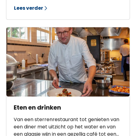
lokale geschiedenis. Of bezoek een
Lees verder
interessante expositie in het Gemaal of bij
een van de historische verenigingen.
Eten en drinken
Van een sterrenrestaurant tot genieten van
een diner met uitzicht op het water en van
een glaasje wijn in een gezellig café tot een