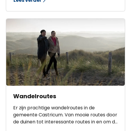
Lees verder
Woude.
Wandelroutes
Er zijn prachtige wandelroutes in de
gemeente Castricum. Van mooie routes door
de duinen tot interessante routes in en om de
dorpskernen. De routes staan op volgorde