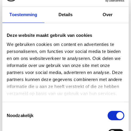
van alles te bieden voor kinderen. Van het
zwembad tot een ontdekkingstocht in de
Lees verder
Toestemming
Details
Over
natuur: zowel bij mooi als bij minder mooi
weer is er veel te beleven. Tip: kijk ook in onze
agenda voor activiteiten voor kids.
Deze website maakt gebruik van cookies
We gebruiken cookies om content en advertenties te
personaliseren, om functies voor social media te bieden
en om ons websiteverkeer te analyseren. Ook delen we
informatie over uw gebruik van onze site met onze
partners voor social media, adverteren en analyse. Deze
partners kunnen deze gegevens combineren met andere
informatie die u aan ze heeft verstrekt of die ze hebben
verzameld op basis van uw gebruik van hun services.
Strand
Toestemmingsselectie
Noodzakelijk
Op het ontspannen familiestrand van
Castricum kun je elke dag genieten van alles