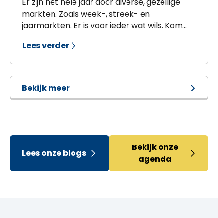
Er zijn het hele jaar door diverse, gezellige
markten. Zoals week-, streek- en
jaarmarkten. Er is voor ieder wat wils. Kom
lekker struinen en genieten van de
Lees verder
gezelligheid.
Bekijk meer
Bekijk onze
Lees onze blogs
agenda