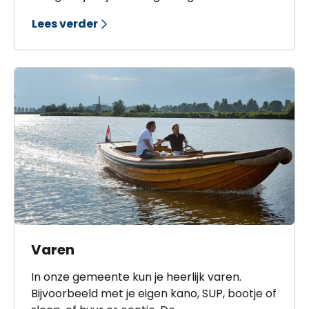
uitgebreide lunch op een sfeervol terras: je
Lees verder
hebt gegarandeerd een heerlijke avond in de
gemeente Castricum.
Varen
In onze gemeente kun je heerlijk varen.
Bijvoorbeeld met je eigen kano, SUP, bootje of