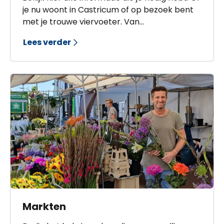
je nu woont in Castricum of op bezoek bent
met je trouwe viervoeter. Van
hondvriendelijke
Lees verder
overnachtingsmogelijkheden en restaurants
tot vrije losloopgebieden.
Markten