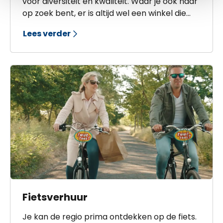
voor diversiteit en kwaliteit. Waar je ook naar
op zoek bent, er is altijd wel een winkel die
het verkoopt. Dagelijkse boodschappen, een
Lees verder
goed boek, een zonnebril of de laatste mode
vind je hier. Iedereen heet je van harte
welkom.
Fietsverhuur
Je kan de regio prima ontdekken op de fiets.