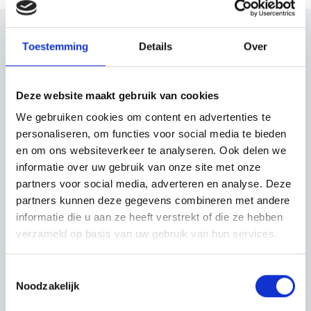
Toestemming
Details
Over
Schau auch mal
Deze website maakt gebruik van cookies
Entdecke den Rest der Region! Schau dir die
anderen Websites an, um zu sehen, was diese
We gebruiken cookies om content en advertenties te
wunderschöne Umgebung noch zu bieten hat.
personaliseren, om functies voor social media te bieden
en om ons websiteverkeer te analyseren. Ook delen we
informatie over uw gebruik van onze site met onze
partners voor social media, adverteren en analyse. Deze
partners kunnen deze gegevens combineren met andere
informatie die u aan ze heeft verstrekt of die ze hebben
verzameld op basis van uw gebruik van hun services.
Toestemmingsselectie
Noodzakelijk