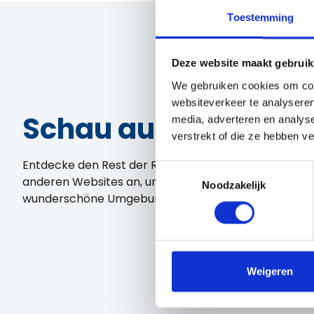
Toestemming
Deze website maakt gebruik
We gebruiken cookies om cont
websiteverkeer te analyseren
Schau auch mal
media, adverteren en analys
verstrekt of die ze hebben v
Entdecke den Rest der Region! Schau dir die
Toestemmingsselectie
anderen Websites an, um zu sehen, was diese
Noodzakelijk
wunderschöne Umgebung noch zu bieten hat.
Weigeren